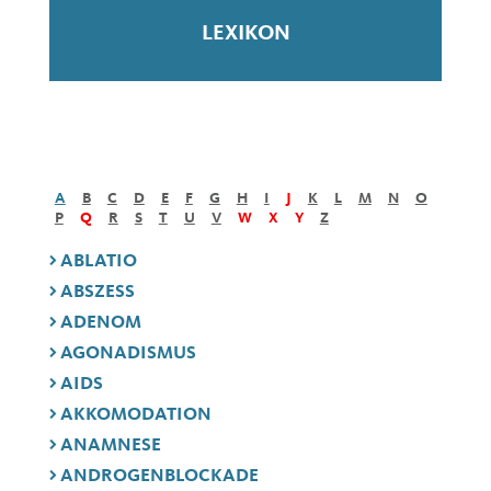
LEXIKON
A
B
C
D
E
F
G
H
I
J
K
L
M
N
O
P
Q
R
S
T
U
V
W
X
Y
Z
ABLATIO
ABSZESS
ADENOM
AGONADISMUS
AIDS
AKKOMODATION
ANAMNESE
ANDROGENBLOCKADE