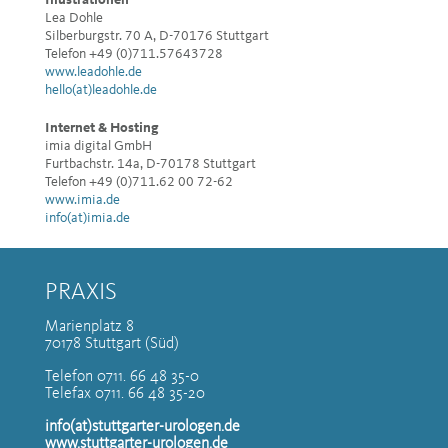
Illustrationen
Lea Dohle
Silberburgstr. 70 A, D-70176 Stuttgart
Telefon +49 (0)711.57643728
www.leadohle.de
hello(at)leadohle.de
Internet & Hosting
imia digital GmbH
Furtbachstr. 14a, D-70178 Stuttgart
Telefon +49 (0)711.62 00 72-62
www.imia.de
info(at)imia.de
PRAXIS
Marienplatz 8
70178 Stuttgart (Süd)
Telefon 0711. 66 48 35-0
Telefax 0711. 66 48 35-20
info(at)stuttgarter-urologen.de
www.stuttgarter-urologen.de