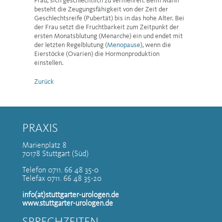
Frau, sich geschlechtlich zu vermehren. Beim Mann
besteht die Zeugungsfähigkeit von der Zeit der
Geschlechtsreife (Pubertät) bis in das hohe Alter. Bei
der Frau setzt die Fruchtbarkeit zum Zeitpunkt der
ersten Monatsblutung (Menarche) ein und endet mit
der letzten Regelblutung (
Menopause
), wenn die
Eierstöcke (Ovarien) die Hormonproduktion
einstellen.
Zurück
PRAXIS
Marienplatz 8
70178 Stuttgart (Süd)
Telefon 0711. 66 48 35-0
Telefax 0711. 66 48 35-20
info(at)stuttgarter-urologen.de
www.stuttgarter-urologen.de
SPRECHZEITEN