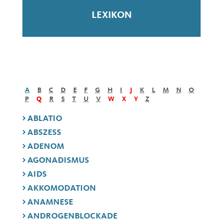
LEXIKON
A
B
C
D
E
F
G
H
I
J
K
L
M
N
O
P
Q
R
S
T
U
V
W
X
Y
Z
ABLATIO
ABSZESS
ADENOM
AGONADISMUS
AIDS
AKKOMODATION
ANAMNESE
ANDROGENBLOCKADE