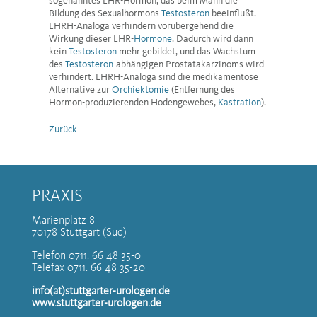
sogenanntes LHR-Hormon, das beim Mann die
Bildung des Sexualhormons
Testosteron
beeinflußt.
LHRH-Analoga verhindern vorübergehend die
Wirkung dieser LHR-
Hormone
. Dadurch wird dann
kein
Testosteron
mehr gebildet, und das Wachstum
des
Testosteron
-abhängigen Prostatakarzinoms wird
verhindert. LHRH-Analoga sind die medikamentöse
Alternative zur
Orchiektomie
(Entfernung des
Hormon-produzierenden Hodengewebes,
Kastration
).
Zurück
PRAXIS
Marienplatz 8
70178 Stuttgart (Süd)
Telefon 0711. 66 48 35-0
Telefax 0711. 66 48 35-20
info(at)stuttgarter-urologen.de
www.stuttgarter-urologen.de