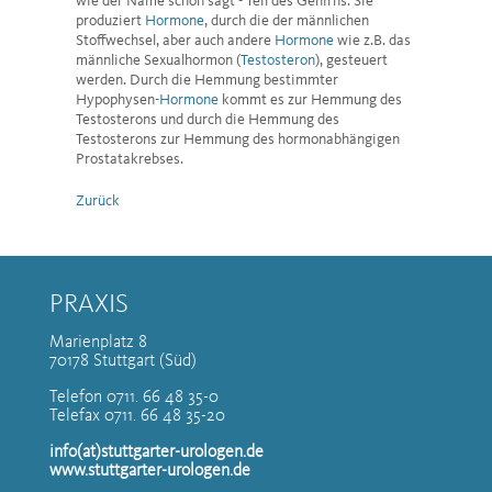
wie der Name schon sagt - Teil des Gehirns. Sie
produziert
Hormone
, durch die der männlichen
Stoffwechsel, aber auch andere
Hormone
wie z.B. das
männliche Sexualhormon (
Testosteron
), gesteuert
werden. Durch die Hemmung bestimmter
Hypophysen-
Hormone
kommt es zur Hemmung des
Testosterons und durch die Hemmung des
Testosterons zur Hemmung des hormonabhängigen
Prostatakrebses.
Zurück
PRAXIS
Marienplatz 8
70178 Stuttgart (Süd)
Telefon 0711. 66 48 35-0
Telefax 0711. 66 48 35-20
info(at)stuttgarter-urologen.de
www.stuttgarter-urologen.de