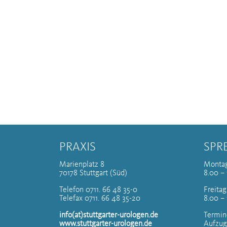
PRAXIS
SPR
Marienplatz 8
Montag
70178 Stuttgart (Süd)
8.00 – 
Telefon 0711. 66 48 35-0
Freitag
Telefax 0711. 66 48 35-20
8.00 –
info(at)stuttgarter-urologen.de
Termin
www.stuttgarter-urologen.de
Aufzug