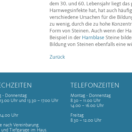
dem 30. und 60. Lebensjahr liegt das 
Harnwegsinfekte hat, hat auch häufig
verschiedene Ursachen für die Bildu
zu wenig, durch die zu hohe Konzentr
Form von Steinen. Auch wenn der Harn
Beispiel in der
Harnblase
Steine bilde
Bildung von Steinen ebenfalls eine wi
Zurück
ECHZEITEN
TELEFONZEITEN
 - Donnerstag
Montag - Donnerstag
13.00 Uhr und 13.30 – 17.00 Uhr
8.30 – 11.00 Uhr
14.00 – 16.00 Uhr
 14.00 Uhr
Freitag
8.30 – 12.00 Uhr
e nach Vereinbarung.
 und Tiefgarage im Haus.