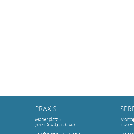
PRAXIS
SPR
Marienplatz 8
Montag
70178 Stuttgart (Süd)
8.00 – 