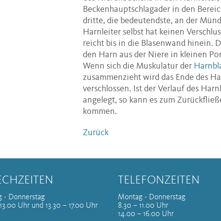
Beckenhauptschlagader in den Bereic
dritte, die bedeutendste, an der Münd
Harnleiter selbst hat keinen Versch
reicht bis in die Blasenwand hinein. 
den Harn aus der Niere in kleinen Port
Wenn sich die Muskulatur der
Harnbl
zusammenzieht wird das Ende des Ha
verschlossen. Ist der Verlauf des Harn
angelegt, so kann es zum Zurückfließe
kommen.
Zurück
ECHZEITEN
TELEFONZEITEN
 - Donnerstag
Montag - Donnerstag
13.00 Uhr und 13.30 – 17.00 Uhr
8.30 – 11.00 Uhr
14.00 – 16.00 Uhr