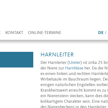
K
KONTAKT
ONLINE-TERMINE
DE
HARNLEITER
Der Harnleiter (
Ureter
) ist zirka 25 
der Niere zur
Harnblase
her. Da die N
es einen linken und rechten Harnleiter
Wirbelsäule im Bauchraum liegen. Der
einigen natürlichen Engstellen vorbe
Krankheitswert erreicht kommt es zu B
ein Nierenstein stecken, kann dies d
kolikartigem Charakter sein. Eine nat
des Nierenbeckens in den Harnleiter, 