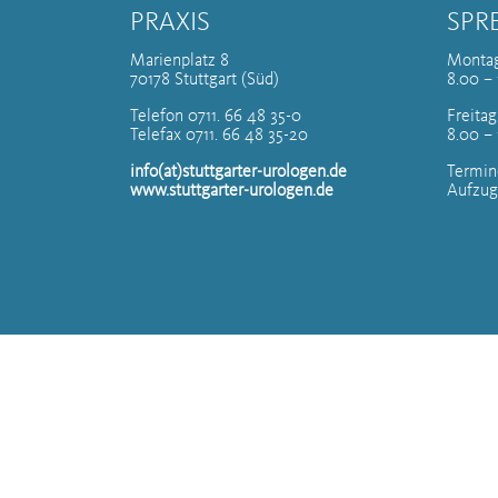
PRAXIS
SPR
Marienplatz 8
Montag
70178 Stuttgart (Süd)
8.00 – 
Telefon 0711. 66 48 35-0
Freitag
Telefax 0711. 66 48 35-20
8.00 –
info(at)stuttgarter-urologen.de
Termin
www.stuttgarter-urologen.de
Aufzug