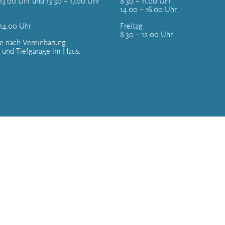
13.00 Uhr und 13.30 – 17.00 Uhr
8.30 – 11.00 Uhr
14.00 – 16.00 Uhr
 14.00 Uhr
Freitag
8.30 – 12.00 Uhr
e nach Vereinbarung.
 und Tiefgarage im Haus.