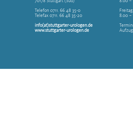
70178 Stuttgart (Süd)
8.00 – 
Telefon 0711. 66 48 35-0
Freitag
Telefax 0711. 66 48 35-20
8.00 –
info(at)stuttgarter-urologen.de
Termin
www.stuttgarter-urologen.de
Aufzug