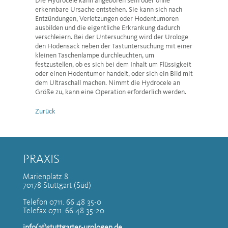
Die Hydrocele kann angeboren sein oder ohne
erkennbare Ursache entstehen. Sie kann sich nach
Entzündungen, Verletzungen oder Hodentumoren
ausbilden und die eigentliche Erkrankung dadurch
verschleiern. Bei der Untersuchung wird der Urologe
den Hodensack neben der Tastuntersuchung mit einer
kleinen Taschenlampe durchleuchten, um
festzustellen, ob es sich bei dem Inhalt um Flüssigkeit
oder einen Hodentumor handelt, oder sich ein Bild mit
dem Ultraschall machen. Nimmt die Hydrocele an
Größe zu, kann eine Operation erforderlich werden.
Zurück
PRAXIS
Marienplatz 8
70178 Stuttgart (Süd)
Telefon 0711. 66 48 35-0
Telefax 0711. 66 48 35-20
info(at)stuttgarter-urologen.de